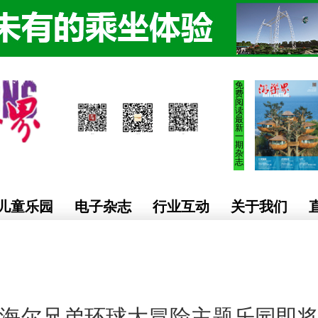
免
费
阅
读
最
新
一
期
杂
志
儿童乐园
电子杂志
行业互动
关于我们
海尔兄弟环球大冒险主题乐园即