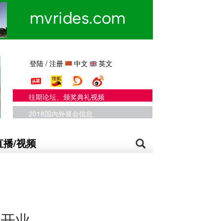
登陆
/
注册
中文
英文
往期论坛、颁奖典礼视频
2018国内外展会信息
直播/视频
将开业