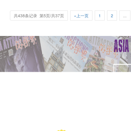
共438条记录 第5页/共37页
«上一页
1
2
...