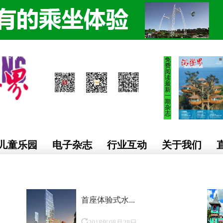
免
费
阅
读
最
新
一
期
杂
志
儿童乐园
电子杂志
行业互动
关于我们
首座体验式水...
2018年08月28日