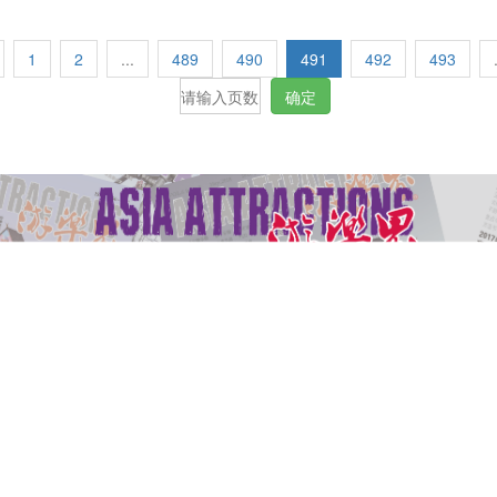
1
2
...
489
490
491
492
493