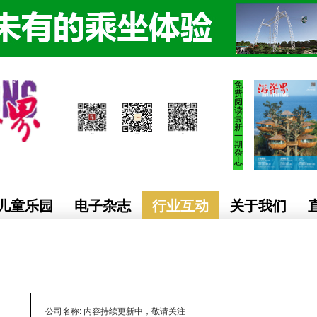
免
费
阅
读
最
新
一
期
杂
志
儿童乐园
电子杂志
行业互动
关于我们
公司名称: 内容持续更新中，敬请关注