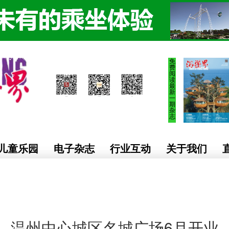
免
费
阅
读
最
新
一
期
杂
志
儿童乐园
电子杂志
行业互动
关于我们
温州中心城区名城广场6月开业