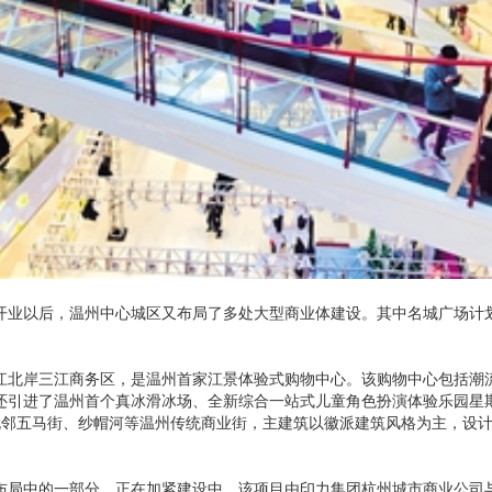
中心开业以后，温州中心城区又布局了多处大型商业体建设。其中名城广场计
江北岸三江商务区，是温州首家江景体验式购物中心。该购物中心包括潮
还引进了温州首个真冰滑冰场、全新综合一站式儿童角色扮演体验乐园星
毗邻五马街、纱帽河等温州传统商业街，主建筑以徽派建筑风格为主，设
布局中的一部分，正在加紧建设中，该项目由印力集团杭州城市商业公司