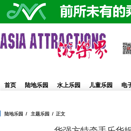
首页
陆地乐园
水上乐园
儿童乐园
电
陆地乐园
主题乐园
正文
华强方特牵手乐华娱