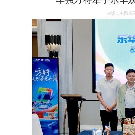
来源：主题乐