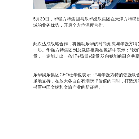
5月30日，华强方特集团与乐华娱乐集团在天津方特
域的业务优势，开启全方位深度合作。
此次达成战略合作，将推动乐华的时尚潮流与华强方特
一步。华强方特集团副总裁陈祖尧在致辞中表示：“我
量，一定能走出一条‘IP+场景+流量’双向赋能的融合
乐华娱乐集团CEO杜华也表示：“与华强方特的强强联
场地支持，在放大各自自有潮玩IP价值的同时，打造沉
书写中国文娱和文旅产业的新征程。”