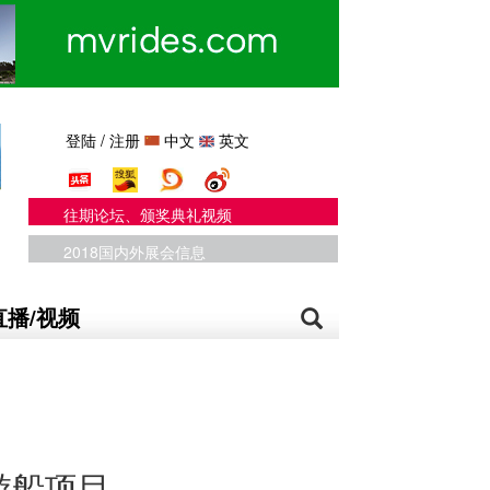
登陆
/
注册
中文
英文
往期论坛、颁奖典礼视频
2018国内外展会信息
直播/视频
游船项目