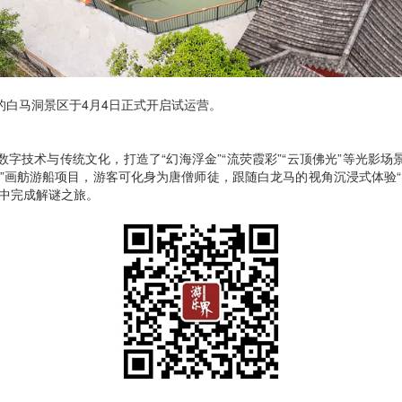
的白马洞景区于4月4日正式开启试运营。
字技术与传统文化，打造了“幻海浮金”“流荧霞彩”“云顶佛光”等光影
”画舫游船项目，游客可化身为唐僧师徒，跟随白龙马的视角沉浸式体验“观
动中完成解谜之旅。