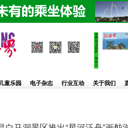
免
费
阅
读
最
新
一
期
杂
志
儿童乐园
电子杂志
行业互动
关于我们
昌白马洞景区推出“星河泛舟”画舫