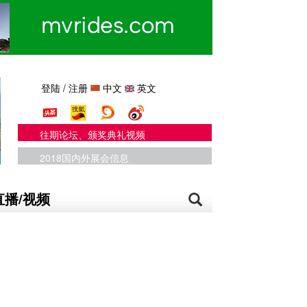
登陆
/
注册
中文
英文
往期论坛、颁奖典礼视频
2018国内外展会信息
直播/视频
%