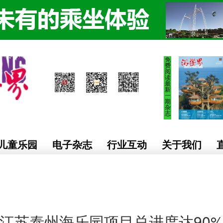
免
费
阅
读
最
新
一
期
杂
志
儿童乐园
电子杂志
行业互动
关于我们
江苏泰州海乐园项目总进度达90