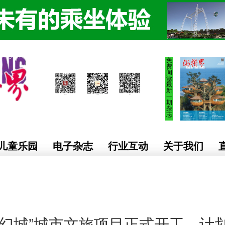
免
费
阅
读
最
新
一
期
杂
志
儿童乐园
电子杂志
行业互动
关于我们
江幻城”城市文旅项目正式开工，计划