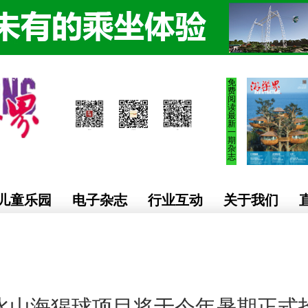
免
费
阅
读
最
新
一
期
杂
志
儿童乐园
电子杂志
行业互动
关于我们
水山海猩球项目将于今年暑期正式