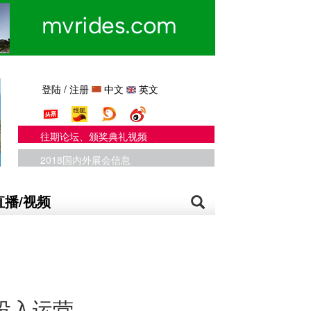
登陆
/
注册
中文
英文
往期论坛、颁奖典礼视频
2018国内外展会信息
直播/视频
投入运营