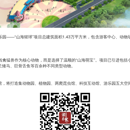
园——“山海猩球”项目总建筑面积1.43万平方米，包含游客中心、动
凶禽猛兽作为核心动物，而是选择了温顺的“山海萌宝”。项目已引进包括
兰矮马、巨骨舌鱼等百余种不同类型动物。
营，将打造集动物园、植物园、两爬昆虫馆、科技互动馆、游乐园五大空