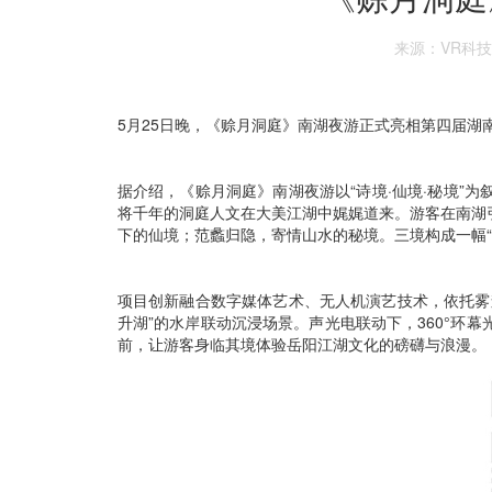
来源：VR科
5月25日晚，《赊月洞庭》南湖夜游正式亮相第四届湖
据介绍，《赊月洞庭》南湖夜游以“诗境·仙境·秘境”
将千年的洞庭人文在大美江湖中娓娓道来。游客在南湖
下的仙境；范蠡归隐，寄情山水的秘境。三境构成一幅
项目创新融合数字媒体艺术、无人机演艺技术，依托雾
升湖”的水岸联动沉浸场景。声光电联动下，360°环
前，让游客身临其境体验岳阳江湖文化的磅礴与浪漫。