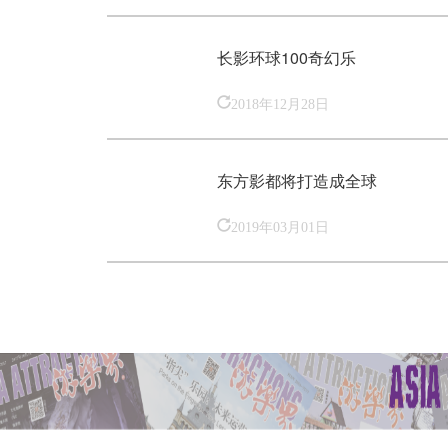
长影环球100奇幻乐
2018年12月28日
东方影都将打造成全球
2019年03月01日