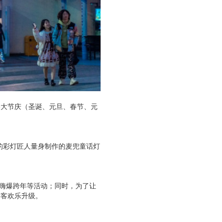
越5大节庆（圣诞、元旦、春节、元
的彩灯匠人量身制作的麦兜童话灯
手嗨爆跨年等活动；同时，为了让
游客欢乐升级。