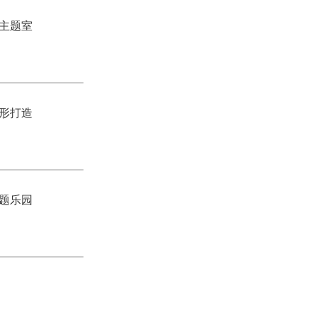
主题室
形打造
题乐园