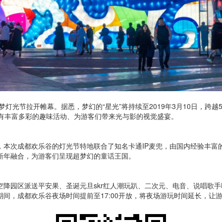
梦灯光节拉开帷幕。据悉，梦幻的“星光”将持续至2019年3月10日，跨
还有丰富多彩的趣味活动、为游客们带来光与影的视觉盛宴。
，本次成都欢乐谷的灯光节特地联合了知名卡通IP麦兜，由国内经验丰富
新年融合，为游客们呈现超梦幻的童话王国。
空降园区派送平安果、圣诞元旦skr红人潮玩趴、二次元、电音、说唱歌
间，成都欢乐谷夜场时间提前至17:00开放，将夜场游玩时间延长，让