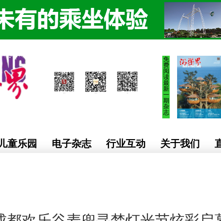
免
费
阅
读
最
新
一
期
杂
志
儿童乐园
电子杂志
行业互动
关于我们
成都欢乐谷麦兜寻梦灯光节炫彩启