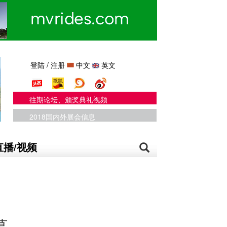
登陆
/
注册
中文
英文
往期论坛、颁奖典礼视频
2018国内外展会信息
直播/视频
幕