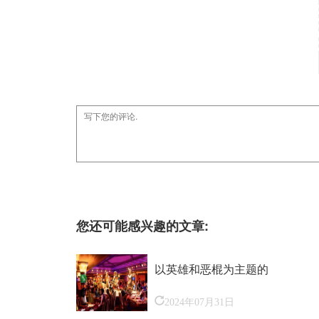
您还可能感兴趣的文章:
以英雄和恶棍为主题的
2024年07月31日