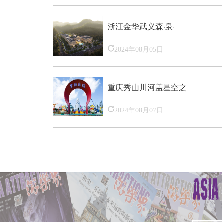
浙江金华武义森·泉·
2024年08月05日
重庆秀山川河盖星空之
2024年08月07日