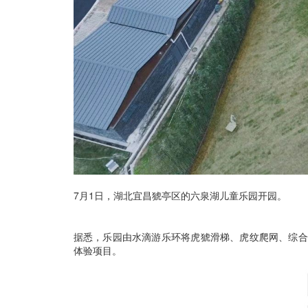
7月1日，湖北宜昌猇亭区的六泉湖儿童乐园开园。
据悉，乐园由水滴游乐环将虎猇滑梯、虎纹爬网、综合
体验项目。