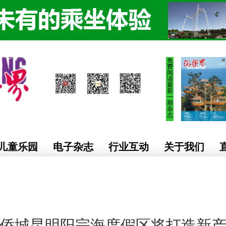
免
费
阅
读
最
新
一
期
杂
志
儿童乐园
电子杂志
行业互动
关于我们
侨城昆明阳宗海度假区将打造新