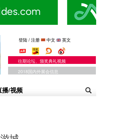
登陆
/
注册
中文
英文
往期论坛、颁奖典礼视频
2018国内外展会信息
直播/视频
旅游城