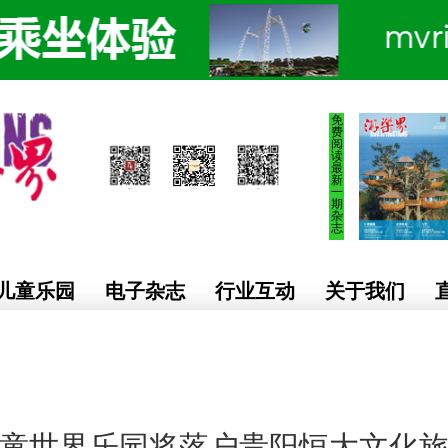
免
费
阅
读
最
新
一
期
杂
志
儿童乐园
电子杂志
行业互动
关于我们
童世界乐园将落户贵阳恒大文化