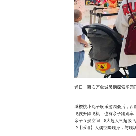
近日，西安万象城暑期探索乐园
继樱桃小丸子欢乐游园会后，西
飞侠升降飞机，也有亲子跑跑车
亲子互娱空间，
大超人气超级飞
8
【乐迪】人偶空降现身，与现
IP