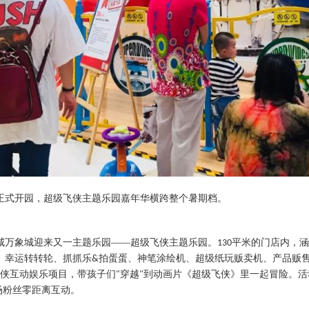
正式开园，超级飞侠主题乐园嘉年华横跨整个暑期档。
咸万象城迎来又一主题乐园
——超级飞侠主题乐园。
平米的门店内，涵
130
、幸运转转轮、抓抓乐
拍蛋蛋、神笔涂绘机、超级纸玩贩卖机、产品贩
&
侠互动娱乐项目，带孩子们
穿越
到动画片《超级飞侠》里一起冒险。活
"
"
场粉丝零距离互动。