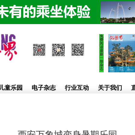
免
费
阅
读
最
新
一
期
杂
志
儿童乐园
电子杂志
行业互动
关于我们
西安万象城变身暑期乐园