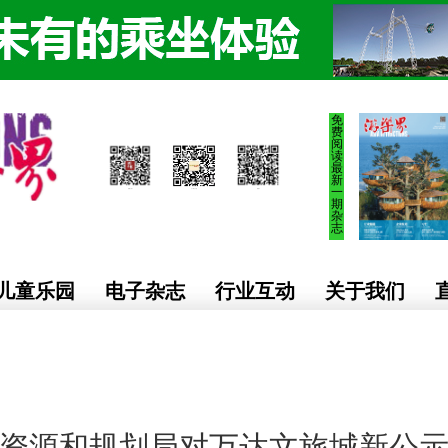
免
费
阅
读
最
新
一
期
杂
志
儿童乐园
电子杂志
行业互动
关于我们
资源和规划局对万达文旅城新公